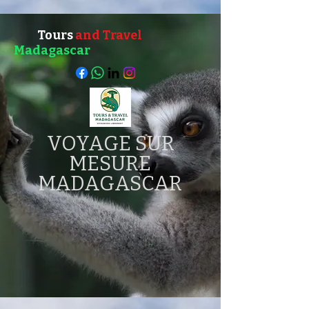
Tours
an
d
Travel
Madagascar
VOYAGE SUR
MESURE
MADAGASCAR